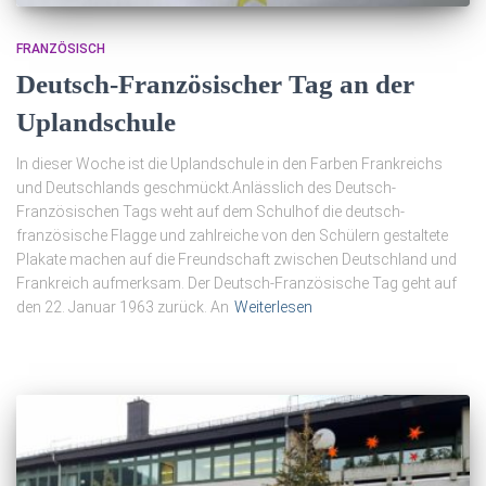
FRANZÖSISCH
Deutsch-Französischer Tag an der
Uplandschule
In dieser Woche ist die Uplandschule in den Farben Frankreichs
und Deutschlands geschmückt.Anlässlich des Deutsch-
Französischen Tags weht auf dem Schulhof die deutsch-
französische Flagge und zahlreiche von den Schülern gestaltete
Plakate machen auf die Freundschaft zwischen Deutschland und
Frankreich aufmerksam. Der Deutsch-Französische Tag geht auf
den 22. Januar 1963 zurück. An
Weiterlesen