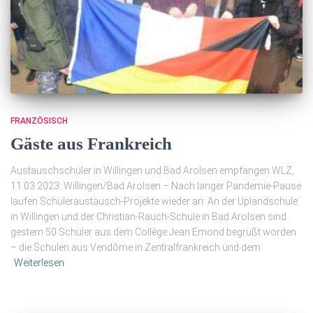
FRANZÖSISCH
Gäste aus Frankreich
Austauschschüler in Willingen und Bad Arolsen empfangen WLZ,
11.03.2023: Willingen/Bad Arolsen – Nach langer Pandemie-Pause
laufen Schüleraustausch-Projekte wieder an: An der Uplandschule
in Willingen und der Christian-Rauch-Schule in Bad Arolsen sind
gestern 50 Schüler aus dem Collège Jean Emond begrüßt worden
– die Schulen aus Vendôme in Zentralfrankreich und dem
Weiterlesen