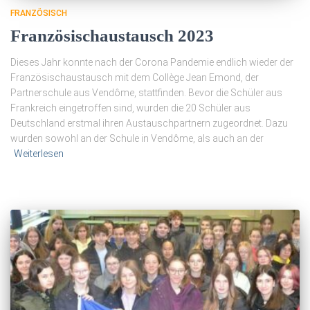
FRANZÖSISCH
Französischaustausch 2023
Dieses Jahr konnte nach der Corona Pandemie endlich wieder der
Französischaustausch mit dem Collège Jean Emond, der
Partnerschule aus Vendôme, stattfinden. Bevor die Schüler aus
Frankreich eingetroffen sind, wurden die 20 Schüler aus
Deutschland erstmal ihren Austauschpartnern zugeordnet. Dazu
wurden sowohl an der Schule in Vendôme, als auch an der
Weiterlesen