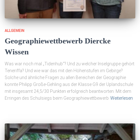
ALLGEMEIN
Geographiewettbewerb Diercke
Wissen
Was war noch mal „Tidenhub“? Und zu welcher Inselgruppe gehört
Teneriffa? Und wie war das mit den Höhenstufen im Gebirge?
Solche und ähnliche Fragen zu allen Bereichen der Geographie
konnte Philipp Große-Gehling aus der Klasse G9 der Uplandschule
mit insgesamt 24,5/30 Punkten erfolgreich beantworten. Mit dem
Erringen des Schulsiegs beim Geographiewettbewerb
Weiterlesen