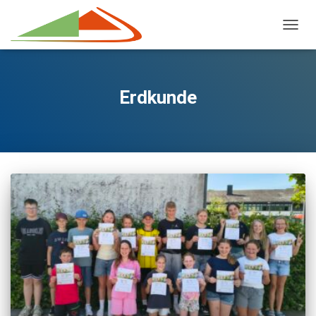
NAVIG
Erdkunde