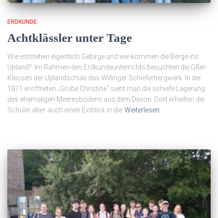
ERDKUNDE
Achtklässler unter Tage
Wie entstehen eigentlich Gebirge und wie kommen die Berge ins
Upland? Im Rahmen des Erdkundeunterrichts besuchten die G8er-
Klassen der Uplandschule das Willinger Schieferbergwerk. In der
1871 eröffneten „Grube Christine“ sieht man die schiefe Lagerung
des ehemaligen Meeresbodens aus dem Devon. Dort erhielten die
Schüler aber auch einen Einblick in die
Weiterlesen