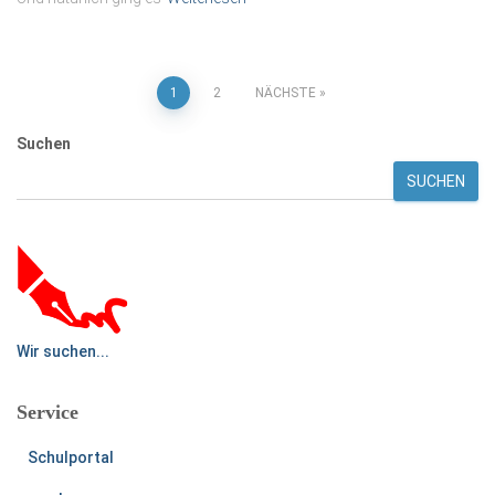
Seitennummerierung
1
2
NÄCHSTE
der
Suchen
SUCHEN
Beiträge
Wir suchen...
Service
Schulportal