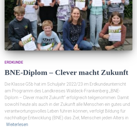
ERDKUNDE
BNE-Diplom – Clever macht Zukunft
Die Klasse G5b hat im Schuljahr 2022/23 im Erdkundeunterricht
am Programm des Landkreises Waldeck-Frankenberg „BNE-
Diplom – Clever macht Zukunft“ erfolgreich teilgenommen. Damit
sowohl heute als auch in der Zukunft alle Menschen ein gutes und
verantwortungsvolles Leben führen können, verfolgt Bildung für
nachhaltige Entwicklung (BNE) das Ziel, Menschen jeden Alters in
Weiterlesen