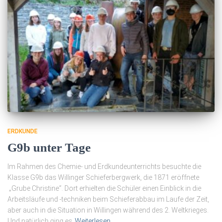
ERDKUNDE
G9b unter Tage
Im Rahmen des Chemie- und Erdkundeunterrichts besuchte die
Klasse G9b das Willinger Schieferbergwerk, die 1871 eröffnete
„Grube Christine“. Dort erhielten die Schüler einen Einblick in die
Arbeitsläufe und -techniken beim Schieferabbau im Laufe der Zeit,
aber auch in die Situation in Willingen während des 2. Weltkrieges.
Und natürlich ging es
Weiterlesen