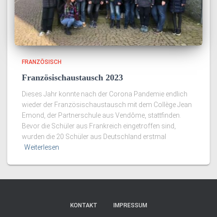
FRANZÖSISCH
Französischaustausch 2023
Dieses Jahr konnte nach der Corona Pandemie endlich
wieder der Französischaustausch mit dem Collège Jean
Emond, der Partnerschule aus Vendôme, stattfinden.
Bevor die Schüler aus Frankreich eingetroffen sind,
wurden die 20 Schüler aus Deutschland erstmal
Weiterlesen
KONTAKT
IMPRESSUM