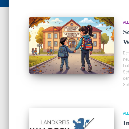
ALL
S
W
Der
neu
Lei
Sch
den
Sch
ALL
I