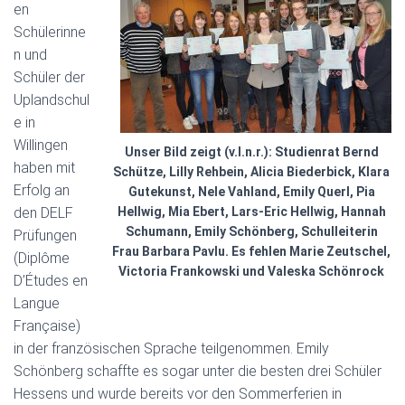
en
Schülerinne
n und
Schüler der
Uplandschul
e in
Willingen
Unser Bild zeigt (v.l.n.r.): Studienrat Bernd
haben mit
Schütze, Lilly Rehbein, Alicia Biederbick, Klara
Erfolg an
Gutekunst, Nele Vahland, Emily Querl, Pia
den DELF
Hellwig, Mia Ebert, Lars-Eric Hellwig, Hannah
Schumann, Emily Schönberg, Schulleiterin
Prüfungen
Frau Barbara Pavlu. Es fehlen Marie Zeutschel,
(Diplôme
Victoria Frankowski und Valeska Schönrock
D’Études en
Langue
Française)
in der französischen Sprache teilgenommen. Emily
Schönberg schaffte es sogar unter die besten drei Schüler
Hessens und wurde bereits vor den Sommerferien in