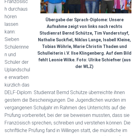
Französisc
h durchaus
hören
Übergabe der Sprach-Diplome: Unsere
lassen
Aufnahme zeigt von links nach rechts
kann:
Studienrat Bernd Schütze, Tim Vanderstuyf,
Sieben
Nathalie Suckfiel, Niklas Lange, Isabell Kleine,
Schülerinne
Tobias Wöhrle, Marie Christin Thaden und
Schulleiterin i.V. Ilse Klingenberg. Auf dem Bild
n und
fehlt Leonie Wilke. Foto: Ulrike Schiefner (aus
Schüler der
der WLZ)
Uplandschul
e erwarben
kürzlich das
DELF-Diplom. Studienrat Bernd Schütze überreichte ihnen
gestern die Bescheinigungen. Die Jugendlichen wurden im
vergangenen Schuljahr im Rahmen des Unterrichts auf die
Prüfung vorbereitet, bei der sie beweisen mussten, dass sie
Französisch sprechen, schreiben und verstehen können. Die
schriftliche Prüfung fand in Willingen statt, die mündliche im