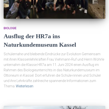
BIOLOGIE
Ausflug der HR7a ins
Naturkundemuseum Kassel
Schülernahe und bleibende Eindrücke zur Evolution Gemeinsam
mit ihren Klassenlehrkräften Frau Viehmann-Ruf und Herrn Wöhrle
unternahm die Klasse HR7a am 11. Juni 2024 einen Ausflug im
Rahmen des Biologieunterrichts in das Naturkundemuseum im
Ottoneum in Kassel. Dort erfuhren die Schüle-rinnen und Schüler
und ihre Lehrkräfte zahlreiche spannende Informationen zum
Thema
Weiterlesen