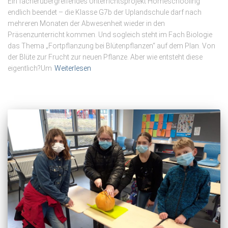
Ein fächerübergreifendes Unterrichtsprojekt Homeschooling
endlich beendet – die Klasse G7b der Uplandschule darf nach
mehreren Monaten der Abwesenheit wieder in den
Präsenzunterricht kommen. Und sogleich steht im Fach Biologie
das Thema „Fortpflanzung bei Blütenpflanzen“ auf dem Plan. Von
der Blüte zur Frucht zur neuen Pflanze. Aber wie entsteht diese
eigentlich?Um
Weiterlesen