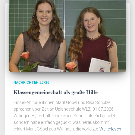
NACHRICHTEN 25/26
Klassengemeinschaft als große Hilfe
Einser-Abiturientinnen Marit Göbel und Rika Schulze
sprechen über Zeit an Uplandschule WLZ, 01.07.2026:
Willingen – „Ich hatte mir keinen Schnitt als Ziel gesetzt,
sondern habe einfach geguckt, was herauskommt“,
erklärt Marit Göbel aus Willingen, die vorletzte
Weiterlesen