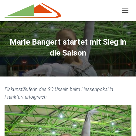
NAVIG
Marie Bangert startet mit Sieg in
die Saison
Eiskunstläuferin des SC Usseln beim Hessenpokal in
Frankfurt erfolgreich