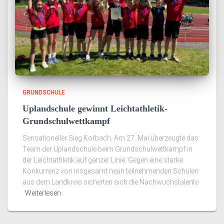
GRUNDSCHULE
Uplandschule gewinnt Leichtathletik-
Grundschulwettkampf
Sensationeller Sieg Korbach. Am 27. Mai überzeugte das
Team der Uplandschule beim Grundschulwettkampf in
der Leichtathletik auf ganzer Linie: Gegen eine starke
Konkurrenz von insgesamt neun teilnehmenden Schulen
aus dem Landkreis sicherten sich die Nachwuchstalente
Weiterlesen