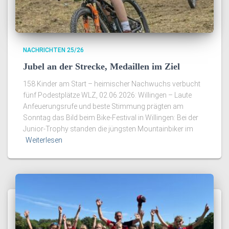
NACHRICHTEN 25/26
Jubel an der Strecke, Medaillen im Ziel
158 Kinder am Start – heimischer Nachwuchs verbucht
fünf Podestplätze WLZ, 02.06.2026: Willingen – Laute
Anfeuerungsrufe und beste Stimmung prägten am
Sonntag das Bild beim Bike-Festival in Willingen: Bei der
Junior-Trophy standen die jüngsten Mountainbiker im
Weiterlesen