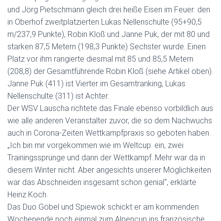
und Jörg Pietschmann gleich drei heiße Eisen im Feuer: den
in Oberhof zweitplatzierten Lukas Nellenschulte (95+90,5
m/237,9 Punkte), Robin Kloß und Janne Puk, der mit 80 und
starken 87,5 Metern (198,3 Punkte) Sechster wurde. Einen
Platz vor ihm rangierte diesmal mit 85 und 85,5 Metern
(208,8) der Gesamtführende Robin Kloß (siehe Artikel oben).
Janne Puk (411) ist Vierter im Gesamtranking, Lukas
Nellenschulte (311) ist Achter.
Der WSV Lauscha richtete das Finale ebenso vorbildlich aus
wie alle anderen Veranstalter zuvor, die so dem Nachwuchs
auch in Corona-Zeiten Wettkampfpraxis so geboten haben.
„Ich bin mir vorgekommen wie im Weltcup: ein, zwei
Trainingssprünge und dann der Wettkampf. Mehr war da in
diesem Winter nicht. Aber angesichts unserer Möglichkeiten
war das Abschneiden insgesamt schon genial“, erklärte
Heinz Koch.
Das Duo Göbel und Spiewok schickt er am kommenden
Wochenende noch einmal zum Alpencup ins französische