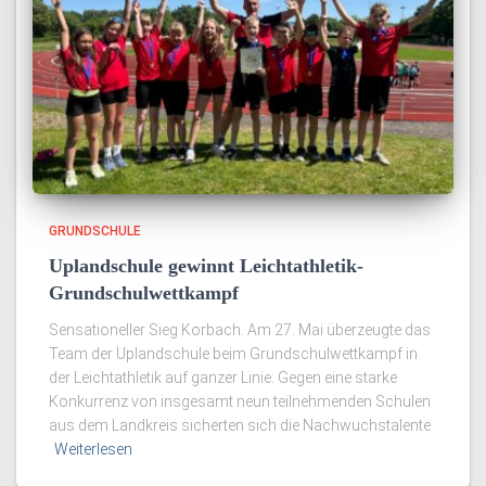
GRUNDSCHULE
Uplandschule gewinnt Leichtathletik-
Grundschulwettkampf
Sensationeller Sieg Korbach. Am 27. Mai überzeugte das
Team der Uplandschule beim Grundschulwettkampf in
der Leichtathletik auf ganzer Linie: Gegen eine starke
Konkurrenz von insgesamt neun teilnehmenden Schulen
aus dem Landkreis sicherten sich die Nachwuchstalente
Weiterlesen