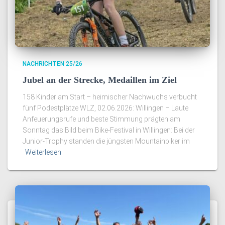
NACHRICHTEN 25/26
Jubel an der Strecke, Medaillen im Ziel
158 Kinder am Start – heimischer Nachwuchs verbucht
fünf Podestplätze WLZ, 02.06.2026: Willingen – Laute
Anfeuerungsrufe und beste Stimmung prägten am
Sonntag das Bild beim Bike-Festival in Willingen: Bei der
Junior-Trophy standen die jüngsten Mountainbiker im
Weiterlesen