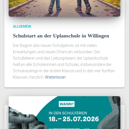
ALLGEMEIN
Schulstart an der Uplanschule in Willingen
Der Beginn des neuen Schuljahres ist mit vielen
Erwartungen und neuen Chancen verbunden. Die
Schulleiterin und das Leitungsteam der Uplandschule
heißen alle Schülerinnen und Schüler, insbesondere die
Schulneulinge in der ersten Klasse und in den vier fünften
Klassen, herzlich
Weiterlesen