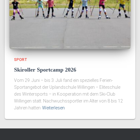
SPORT
Skiroller Sportcamp 2026
Vom 29. Juni – bis 3. Juli fand ein spezielles Ferien-
Sportangebot der Uplandschule Willingen – Eliteschule
des Wintersports – in Kooperation mit dem Ski-Club
Willingen statt. Nachwuchssportler im Alter von 8 bis 12
Jahren hatten
Weiterlesen