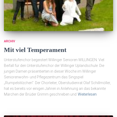
ARCHIV
Mit viel Temperament
Unterstufenchor begeistert Willinger Senioren WILLINGEN. Viel
Beifall für den Unterstufenchor der Willinger Uplandschule: Die
jungen Damen präsentierten in dieser Woche im Willinger
Seniorenwohn- und Pflegezentrum das Singspiel
„Rumpelstilzchen“. Der Chorleiter, Oberstudienrat Olaf Schillmöller,
hat es bereits vor einigen Jahren in Anlehnung an das bekannte
Märchen der Brüder Grimm geschrieben und
Weiterlesen