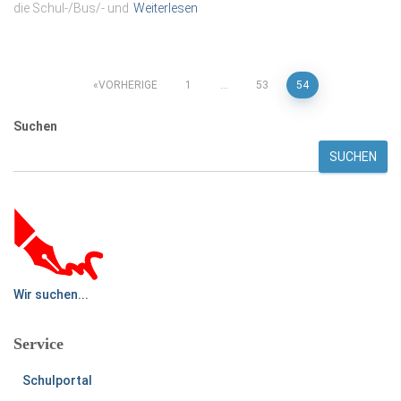
die Schul-/Bus/- und
Weiterlesen
Seitennummerierung
VORHERIGE
1
…
53
54
der
Suchen
SUCHEN
Beiträge
Wir suchen...
Service
Schulportal