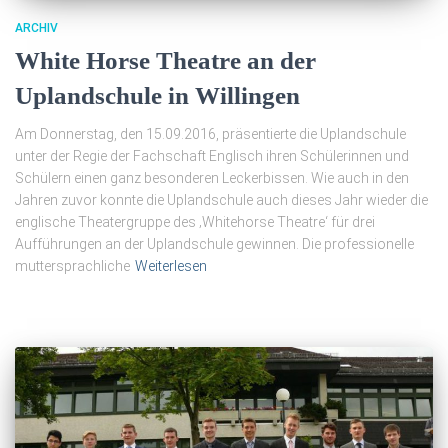
ARCHIV
White Horse Theatre an der
Uplandschule in Willingen
Am Donnerstag, den 15.09.2016, präsentierte die Uplandschule
unter der Regie der Fachschaft Englisch ihren Schülerinnen und
Schülern einen ganz besonderen Leckerbissen. Wie auch in den
Jahren zuvor konnte die Uplandschule auch dieses Jahr wieder die
englische Theatergruppe des ‚Whitehorse Theatre‘ für drei
Aufführungen an der Uplandschule gewinnen. Die professionelle
muttersprachliche
Weiterlesen