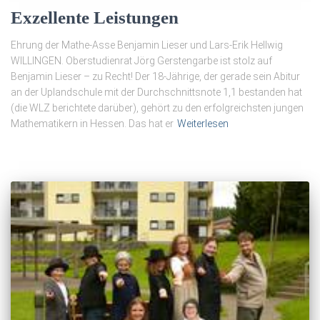
Exzellente Leistungen
Ehrung der Mathe-Asse Benjamin Lieser und Lars-Erik Hellwig
WILLINGEN. Oberstudienrat Jörg Gerstengarbe ist stolz auf
Benjamin Lieser – zu Recht! Der 18-Jährige, der gerade sein Abitur
an der Uplandschule mit der Durchschnittsnote 1,1 bestanden hat
(die WLZ berichtete darüber), gehört zu den erfolgreichsten jungen
Mathematikern in Hessen. Das hat er
Weiterlesen