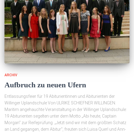
ARCHIV
Aufbruch zu neuen Ufern
Entlassungsfeier für 19 Abiturientinnen und Abiturienten der
Willinger Uplandschule Von ULRIKE SCHIEFNER WILLINGEN.
Maritim angehauchte Veranstaltung in der Willinger Uplandschule:
19 Abiturienten segelten unter dem Motto „Abi heute, Captain
Morgan“ zur Reifeprüfung. „Jetzt sind wir mit dem größten Schatz
an Land gegangen, dem Abitur“, freuten sich Luisa Querl und Ann-