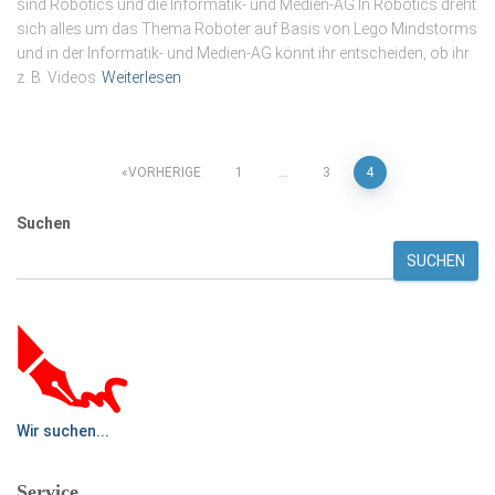
sind Robotics und die Informatik- und Medien-AG.In Robotics dreht
sich alles um das Thema Roboter auf Basis von Lego Mindstorms
und in der Informatik- und Medien-AG könnt ihr entscheiden, ob ihr
z. B. Videos
Weiterlesen
Seitennummerierung
VORHERIGE
1
…
3
4
der
Suchen
SUCHEN
Beiträge
Wir suchen...
Service